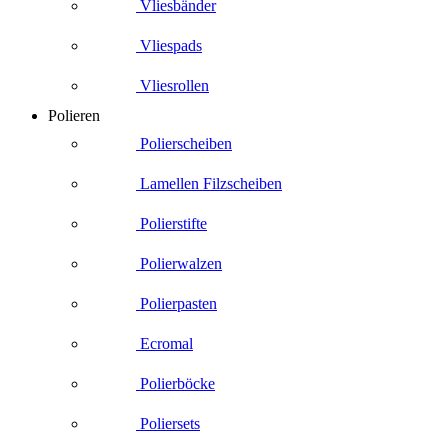
Vliesbänder
Vliespads
Vliesrollen
Polieren
Polierscheiben
Lamellen Filzscheiben
Polierstifte
Polierwalzen
Polierpasten
Ecromal
Polierböcke
Poliersets