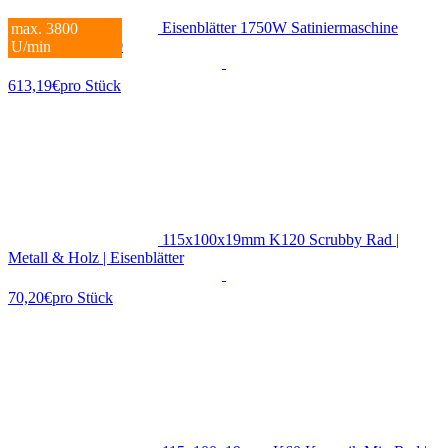
Eisenblätter 1750W Satiniermaschine
max. 3800
POLY-PTX® 800
U/min
613,19€
pro Stück
115x100x19mm K120 Scrubby Rad |
Metall & Holz | Eisenblätter
70,20€
pro Stück