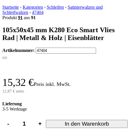
Startseite
›
Kategorien
›
Schleifen
›
Satinierwalzen und
Schleifwalzen
›
47404
Produkt
91
aus
91
105x50x45 mm K280 Eco Smart Vlies
Rad | Metall & Holz | Eisenblätter
Artikelnummer:
15,32 €
Preis inkl. MwSt.
12,87 € netto
Lieferung
3-5 Werktage
-
+
In den Warenkorb