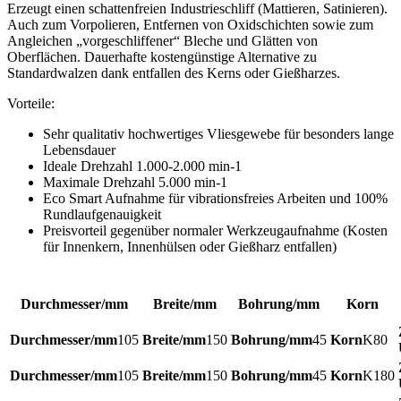
Erzeugt einen schattenfreien Industrieschliff (Mattieren, Satinieren).
Auch zum Vorpolieren, Entfernen von Oxidschichten sowie zum
Angleichen „vorgeschliffener“ Bleche und Glätten von
Oberflächen. Dauerhafte kostengünstige Alternative zu
Standardwalzen dank entfallen des Kerns oder Gießharzes.
Vorteile:
Sehr qualitativ hochwertiges Vliesgewebe für besonders lange
Lebensdauer
Ideale Drehzahl 1.000-2.000 min-1
Maximale Drehzahl 5.000 min-1
Eco Smart Aufnahme für vibrationsfreies Arbeiten und 100%
Rundlaufgenauigkeit
Preisvorteil gegenüber normaler Werkzeugaufnahme (Kosten
für Innenkern, Innenhülsen oder Gießharz entfallen)
Durchmesser/mm
Breite/mm
Bohrung/mm
Korn
105
150
45
K80
105
150
45
K180