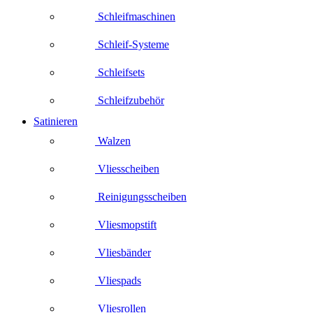
Schleifmaschinen
Schleif-Systeme
Schleifsets
Schleifzubehör
Satinieren
Walzen
Vliesscheiben
Reinigungsscheiben
Vliesmopstift
Vliesbänder
Vliespads
Vliesrollen