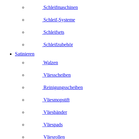
Schleifmaschinen
Schleif-Systeme
Schleifsets
Schleifzubehör
Satinieren
Walzen
Vliesscheiben
Reinigungsscheiben
Vliesmopstift
Vliesbänder
Vliespads
Vliesrollen