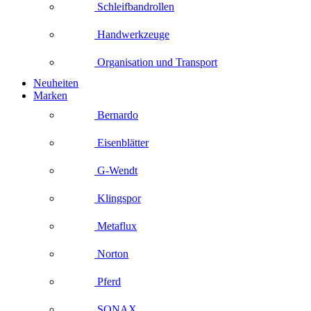
Schleifbandrollen
Handwerkzeuge
Organisation und Transport
Neuheiten
Marken
Bernardo
Eisenblätter
G-Wendt
Klingspor
Metaflux
Norton
Pferd
SONAX