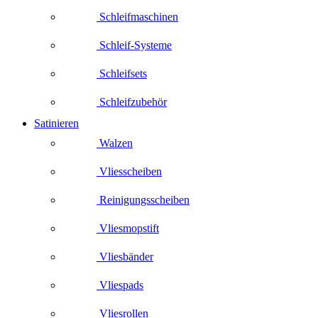
Schleifmaschinen
Schleif-Systeme
Schleifsets
Schleifzubehör
Satinieren
Walzen
Vliesscheiben
Reinigungsscheiben
Vliesmopstift
Vliesbänder
Vliespads
Vliesrollen