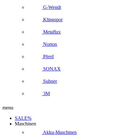
G-Wendt
Klingspor
Metaflux
Norton
Pferd
SONAX
Suhner
3M
menu
SALE%
Maschinen
Akku-Maschinen