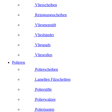
Vliesscheiben
Reinigungsscheiben
Vliesmopstift
Vliesbänder
Vliespads
Vliesrollen
Polieren
Polierscheiben
Lamellen Filzscheiben
Polierstifte
Polierwalzen
Polierpasten