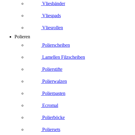
Vliesbänder
Vliespads
Vliesrollen
Polieren
Polierscheiben
Lamellen Filzscheiben
Polierstifte
Polierwalzen
Polierpasten
Ecromal
Polierböcke
Poliersets