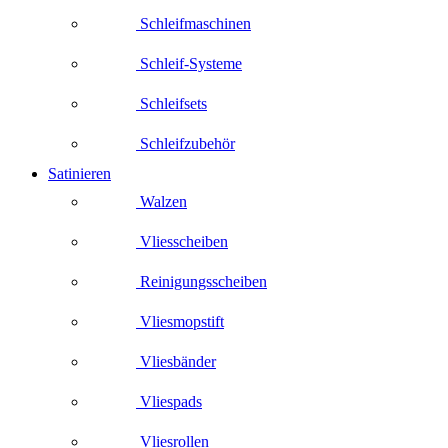
Schleifmaschinen
Schleif-Systeme
Schleifsets
Schleifzubehör
Satinieren
Walzen
Vliesscheiben
Reinigungsscheiben
Vliesmopstift
Vliesbänder
Vliespads
Vliesrollen