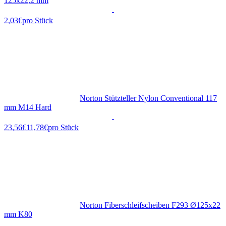
125x22,2 mm
2,03€
pro Stück
Norton Stützteller Nylon Conventional 117
mm M14 Hard
11,78€
pro Stück
Norton Fiberschleifscheiben F293 Ø125x22
mm K80