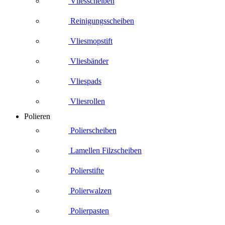
Vliesscheiben
Reinigungsscheiben
Vliesmopstift
Vliesbänder
Vliespads
Vliesrollen
Polieren
Polierscheiben
Lamellen Filzscheiben
Polierstifte
Polierwalzen
Polierpasten