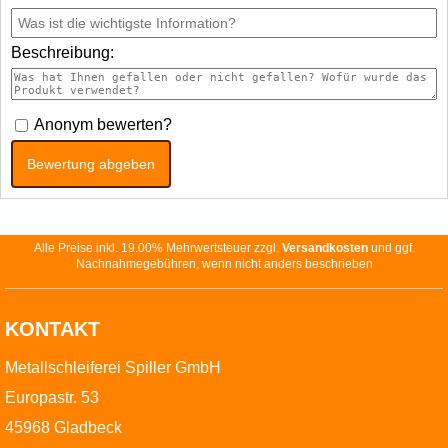
Beschreibung:
Anonym bewerten?
Bewertung abgeben
Alle Preise inkl. 19.00% Mehrwertsteuer zzgl.
Versandkosten
und ggf.
Nachnahmegebühren, wenn nicht anders beschrieben
KONTAKT
Metallschleiferei Spiller GmbH
Europastr. 53
45968 Gladbeck