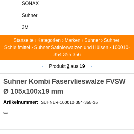
SONAX
Suhner
3M
Startseite
›
Kategorien
›
Marken
›
Suhner
›
Suhner 
Schleifmittel
›
Suhner Satinierwalzen und Hülsen
›
100010-
354-355-356
Produkt
2
aus
19
Suhner Kombi Faservlieswalze FVSW
Ø 105x100x19 mm
Artikelnummer: