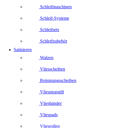
Schleifmaschinen
Schleif-Systeme
Schleifsets
Schleifzubehör
Satinieren
Walzen
Vliesscheiben
Reinigungsscheiben
Vliesmopstift
Vliesbänder
Vliespads
Vliesrollen