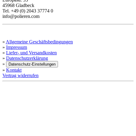
45968 Gladbeck
Tel. +49 (0) 2043 37774 0
info@polieren.com
INFORMATIONEN
»
Allgemeine Geschäftsbedingungen
»
Impressum
»
Liefer- und Versandkosten
»
Datenschutzerklärung
»
Datenschutz-Einstellungen
»
Kontakt
Vertrag widerrufen
ZAHLUNGSMETHODEN
WIR VERSENDEN MIT