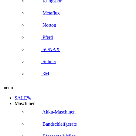
Klingspor
Metaflux
Norton
Pferd
SONAX
Suhner
3M
menu
SALE%
Maschinen
Akku-Maschinen
Bandschleifgeräte