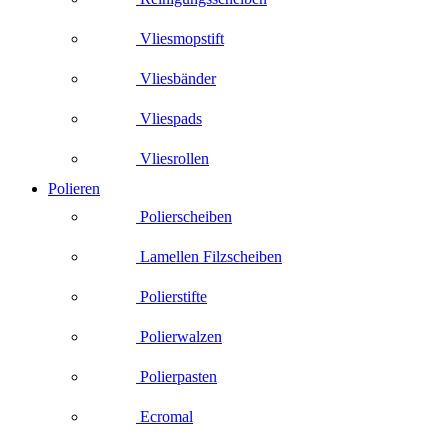
Vliesmopstift
Vliesbänder
Vliespads
Vliesrollen
Polieren
Polierscheiben
Lamellen Filzscheiben
Polierstifte
Polierwalzen
Polierpasten
Ecromal