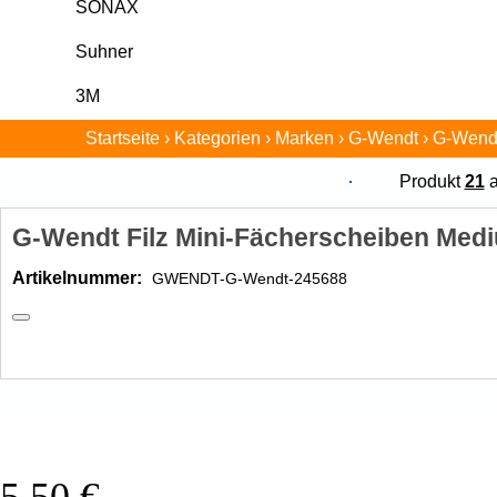
SONAX
Suhner
3M
Startseite
›
Kategorien
›
Marken
›
G-Wendt
›
G-Wendt
Produkt
21
a
G-Wendt Filz Mini-Fächerscheiben Me
Artikelnummer:
5,50 €