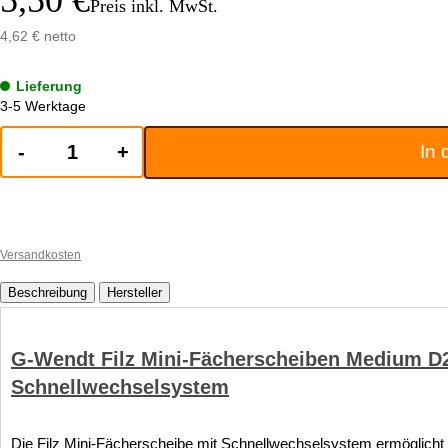
Preis inkl. MwSt.
4,62 € netto
Lieferung
3-5 Werktage
-
+
In
Versandkosten
Beschreibung
Hersteller
G-Wendt Filz Mini-Fächerscheiben Medium D
Schnellwechselsystem
Die Filz Mini-Fächerscheibe mit Schnellwechselsystem ermöglicht eff