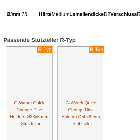
75
Medium
D2
R
Passende Stützteller R-Typ
R-Typ
R-Typ
G-Wendt Quick
G-Wendt Quick
Change Disc
Change Disc
Holders Ø38x6 mm
Holders Ø50x6 mm
- Stützteller
- Stützteller