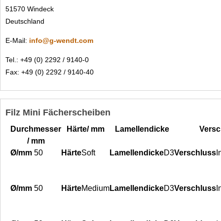
51570 Windeck
Deutschland
E-Mail:
info@g-wendt.com
Tel.: +49 (0) 2292 / 9140-0
Fax: +49 (0) 2292 / 9140-40
Filz Mini Fächerscheiben
Durchmesser
Härte/ mm
Lamellendicke
Versc
/ mm
50
Soft
D3
I
50
Medium
D3
I