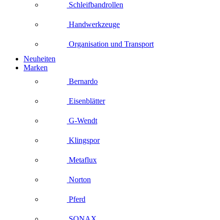
Schleifbandrollen
Handwerkzeuge
Organisation und Transport
Neuheiten
Marken
Bernardo
Eisenblätter
G-Wendt
Klingspor
Metaflux
Norton
Pferd
SONAX