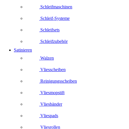
Schleifmaschinen
Schleif-Systeme
Schleifsets
Schleifzubehör
Satinieren
Walzen
Vliesscheiben
Reinigungsscheiben
Vliesmopstift
Vliesbänder
Vliespads
Vliesrollen