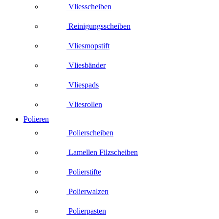
Vliesscheiben
Reinigungsscheiben
Vliesmopstift
Vliesbänder
Vliespads
Vliesrollen
Polieren
Polierscheiben
Lamellen Filzscheiben
Polierstifte
Polierwalzen
Polierpasten