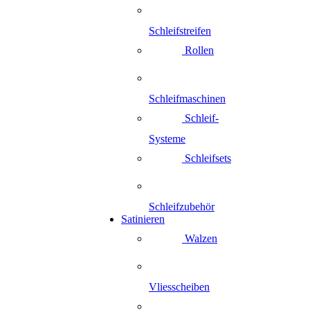
Schleifstreifen
Rollen
Schleifmaschinen
Schleif-
Systeme
Schleifsets
Schleifzubehör
Satinieren
Walzen
Vliesscheiben