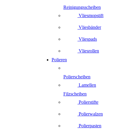
Reinigungsscheiben
Vliesmopstift
Vliesbänder
Vliespads
Vliesrollen
Polieren
Polierscheiben
Lamellen
Filzscheiben
Polierstifte
Polierwalzen
Polierpasten