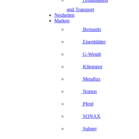
Organisation
und Transport
Neuheiten
Marken
Bernardo
Eisenblätter
G-Wendt
Klingspor
Metaflux
Norton
Pferd
SONAX
Suhner