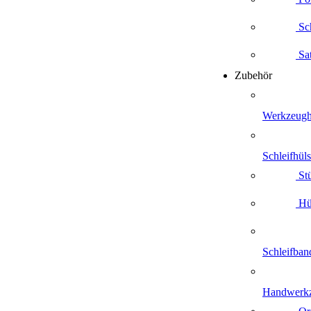
Sch
Sat
Zubehör
Werkzeugh
Schleifhüls
Stü
Hül
Schleifban
Handwerk