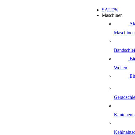
SALE%
Maschinen
Ak
Maschinen
Bandschlei
Bi
Wellen
Ele
Geradschle
Kantenentg
Kehlnahtsc