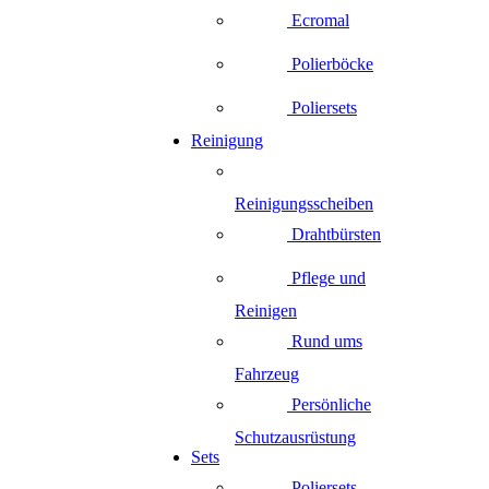
Ecromal
Polierböcke
Poliersets
Reinigung
Reinigungsscheiben
Drahtbürsten
Pflege und
Reinigen
Rund ums
Fahrzeug
Persönliche
Schutzausrüstung
Sets
Poliersets