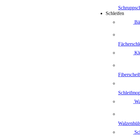
Schruppsc
Schleifen
Bä
Fächerschl
Kle
Fiberschei
Schleifmop
Wa
Walzenhül
Sch