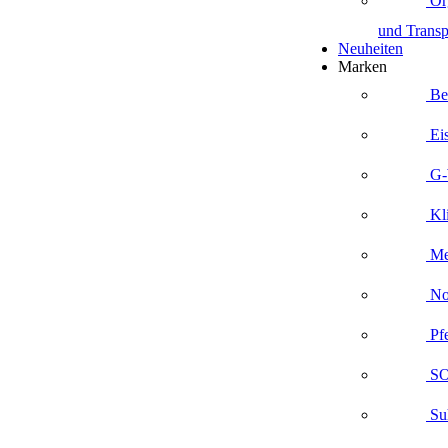
Org
und Transp
Neuheiten
Marken
Be
Eis
G-
Kl
Me
No
Pf
S
Su