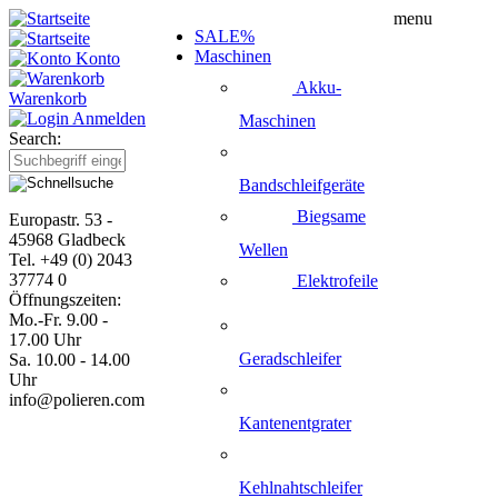
menu
SALE%
Maschinen
Konto
Akku-
Warenkorb
Anmelden
Maschinen
Search:
Bandschleifgeräte
Biegsame
Europastr. 53 -
45968 Gladbeck
Wellen
Tel. +49 (0) 2043
37774 0
Elektrofeile
Öffnungszeiten:
Mo.-Fr. 9.00 -
17.00 Uhr
Geradschleifer
Sa. 10.00 - 14.00
Uhr
info@polieren.com
Kantenentgrater
Kehlnahtschleifer