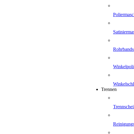
Poliermasc
Satinierma
Rohrbandsc
Winkelpoli
Winkelschl
Trennen
Trennsche
Reinigung