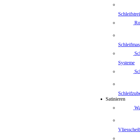
Schleifstre
Ro
Schleifmas
Sch
Systeme
Sch
Schleifzub
Satinieren
Wa
Vliesschei