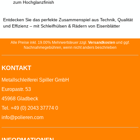
zum Hochglanzfinish
Entdecken Sie das perfekte Zusammenspiel aus Technik, Qualität
und Effizienz – mit Schleifhülsen & Rädern von Eisenblätter
Alle Preise inkl. 19.00% Mehrwertsteuer zzgl.
Versandkosten
und ggf.
Nachnahmegebühren, wenn nicht anders beschrieben
KONTAKT
Metallschleiferei Spiller GmbH
Europastr. 53
45968 Gladbeck
Tel. +49 (0) 2043 37774 0
info@polieren.com