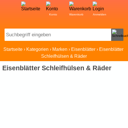
Konto
Warenkorb
Anmelden
Search:
Startseite
›
Kategorien
›
Marken
›
Eisenblätter
›
Eisenblätter 
Schleifhülsen & Räder
Eisenblätter Schleifhülsen & Räder