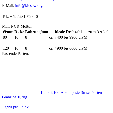
E-Mail:
info@kiesow.org
Tel.: +49 5231 7604-0
Mini-NCR-Molton
Ø/mm
Dicke
Bohrung/mm
ideale Drehzahl
zum Artikel
80
10
8
ca. 7400 bis 9900 UPM
100
10
8
ca. 5900 bis 8000 UPM
120
10
8
ca. 4900 bis 6600 UPM
Passende Pasten:
Lumo 910 - Abklärpaste für schönsten
Glanz ca. 0,7kg
13,99€
pro Stück