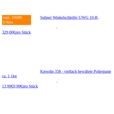
Suhner Winkelschleifer UWG 10-R,
max. 10000
1050W, 230V
U/min
329,00€
pro Stück
Kiesolin 358 - vielfach bewährte Polierpaste
ca. 1,1kg
9,99€
pro Stück