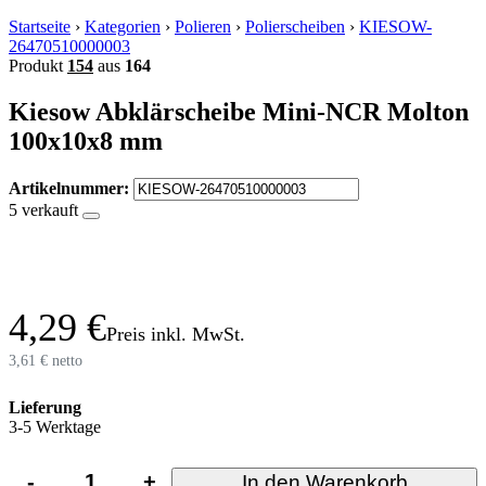
Startseite
›
Kategorien
›
Polieren
›
Polierscheiben
›
KIESOW-
26470510000003
Produkt
154
aus
164
Kiesow Abklärscheibe Mini-NCR Molton
100x10x8 mm
Artikelnummer:
5 verkauft
4,29 €
Preis inkl. MwSt.
3,61 € netto
Lieferung
3-5 Werktage
-
+
In den Warenkorb