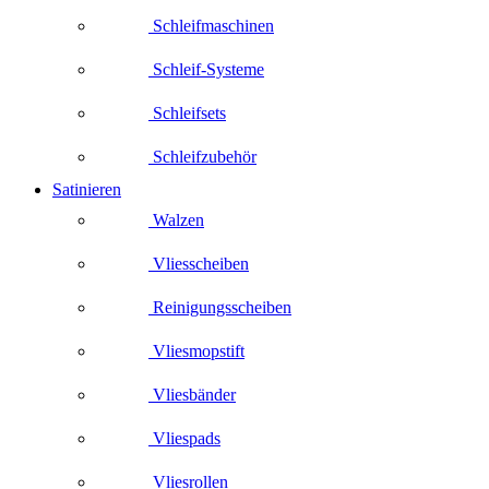
Schleifmaschinen
Schleif-Systeme
Schleifsets
Schleifzubehör
Satinieren
Walzen
Vliesscheiben
Reinigungsscheiben
Vliesmopstift
Vliesbänder
Vliespads
Vliesrollen