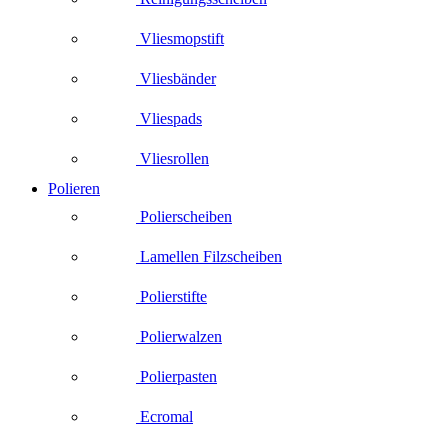
Vliesmopstift
Vliesbänder
Vliespads
Vliesrollen
Polieren
Polierscheiben
Lamellen Filzscheiben
Polierstifte
Polierwalzen
Polierpasten
Ecromal