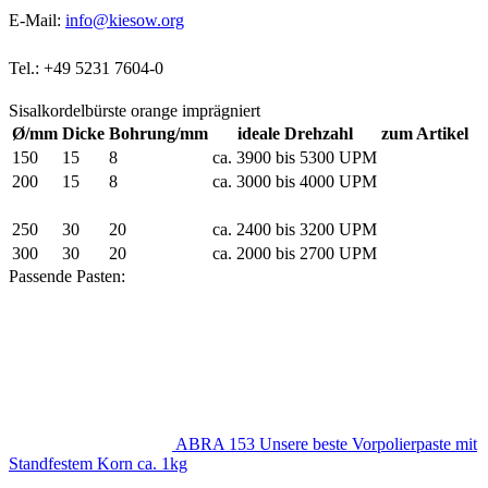
E-Mail:
info@kiesow.org
Tel.: +49 5231 7604-0
Sisalkordelbürste orange imprägniert
Ø/mm
Dicke
Bohrung/mm
ideale Drehzahl
zum Artikel
150
15
8
ca. 3900 bis 5300 UPM
200
15
8
ca. 3000 bis 4000 UPM
250
20
20
ca. 2400 bis 3200 UPM
250
30
20
ca. 2400 bis 3200 UPM
300
30
20
ca. 2000 bis 2700 UPM
Passende Pasten:
ABRA 153 Unsere beste Vorpolierpaste mit
Standfestem Korn ca. 1kg