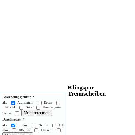
n
Klingspor
Filteroptionen:
Trennscheiben
Anwendungsgebiete
alle
Aluminium
Beton
Edelstahl
Guss
Hochlegierte
Mehr anzeigen
Stähle
Durchmesser
alle
50 mm
76 mm
100
mm
105 mm
115 mm