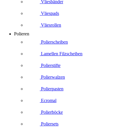
Vliesbänder
Vliespads
Vliesrollen
Polieren
Polierscheiben
Lamellen Filzscheiben
Polierstifte
Polierwalzen
Polierpasten
Ecromal
Polierböcke
Poliersets