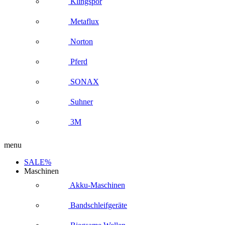
Klingspor
Metaflux
Norton
Pferd
SONAX
Suhner
3M
menu
SALE%
Maschinen
Akku-Maschinen
Bandschleifgeräte