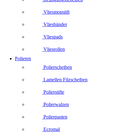
Vliesmopstift
Vliesbänder
Vliespads
Vliesrollen
Polieren
Polierscheiben
Lamellen Filzscheiben
Polierstifte
Polierwalzen
Polierpasten
Ecromal