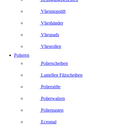
Vliesmopstift
Vliesbänder
Vliespads
Vliesrollen
Polieren
Polierscheiben
Lamellen Filzscheiben
Polierstifte
Polierwalzen
Polierpasten
Ecromal