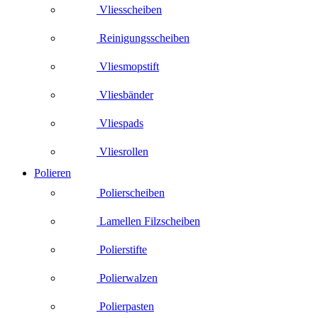
Vliesscheiben
Reinigungsscheiben
Vliesmopstift
Vliesbänder
Vliespads
Vliesrollen
Polieren
Polierscheiben
Lamellen Filzscheiben
Polierstifte
Polierwalzen
Polierpasten