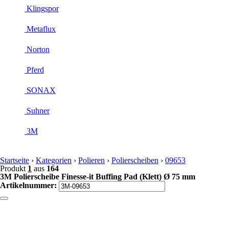
Klingspor
Metaflux
Norton
Pferd
SONAX
Suhner
3M
Startseite
›
Kategorien
›
Polieren
›
Polierscheiben
›
09653
Produkt
1
aus
164
3M Polierscheibe Finesse-it Buffing Pad (Klett) Ø 75 mm
Artikelnummer: