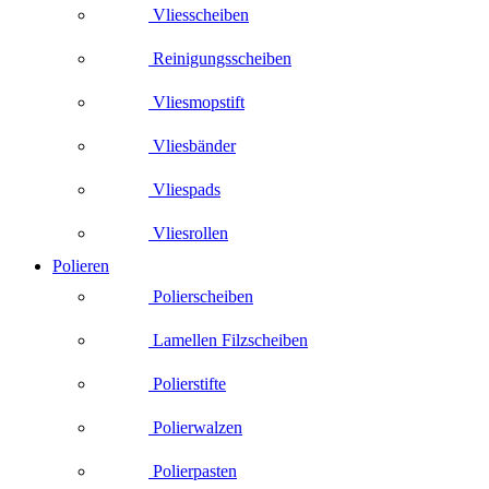
Vliesscheiben
Reinigungsscheiben
Vliesmopstift
Vliesbänder
Vliespads
Vliesrollen
Polieren
Polierscheiben
Lamellen Filzscheiben
Polierstifte
Polierwalzen
Polierpasten