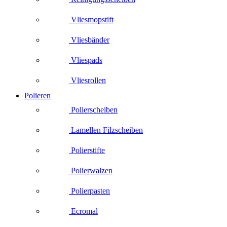
Vliesmopstift
Vliesbänder
Vliespads
Vliesrollen
Polieren
Polierscheiben
Lamellen Filzscheiben
Polierstifte
Polierwalzen
Polierpasten
Ecromal