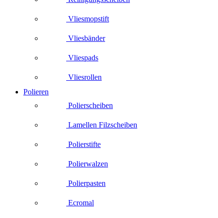
Vliesmopstift
Vliesbänder
Vliespads
Vliesrollen
Polieren
Polierscheiben
Lamellen Filzscheiben
Polierstifte
Polierwalzen
Polierpasten
Ecromal