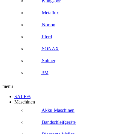
Klingspor
Metaflux
Norton
Pferd
SONAX
Suhner
3M
menu
SALE%
Maschinen
Akku-Maschinen
Bandschleifgeräte