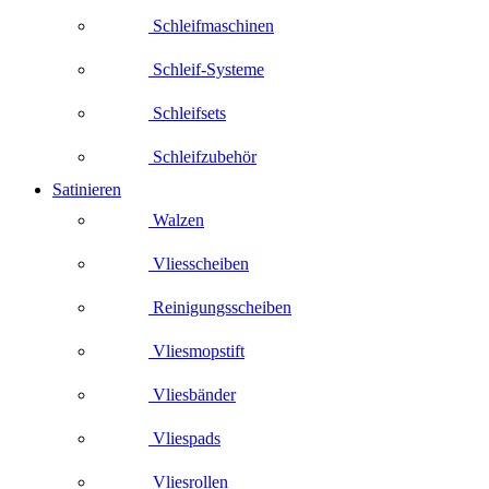
Schleifmaschinen
Schleif-Systeme
Schleifsets
Schleifzubehör
Satinieren
Walzen
Vliesscheiben
Reinigungsscheiben
Vliesmopstift
Vliesbänder
Vliespads
Vliesrollen