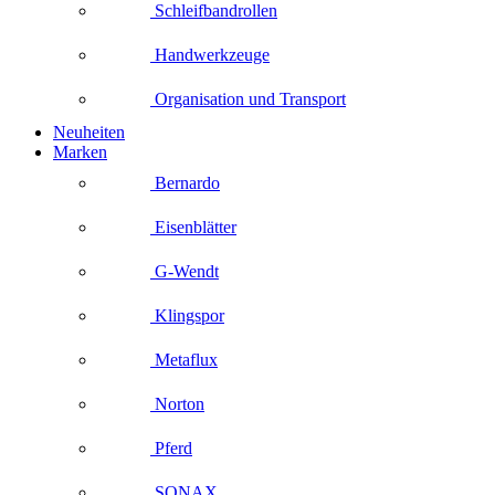
Schleifbandrollen
Handwerkzeuge
Organisation und Transport
Neuheiten
Marken
Bernardo
Eisenblätter
G-Wendt
Klingspor
Metaflux
Norton
Pferd
SONAX