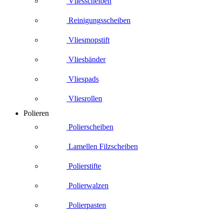
Vliesscheiben
Reinigungsscheiben
Vliesmopstift
Vliesbänder
Vliespads
Vliesrollen
Polieren
Polierscheiben
Lamellen Filzscheiben
Polierstifte
Polierwalzen
Polierpasten