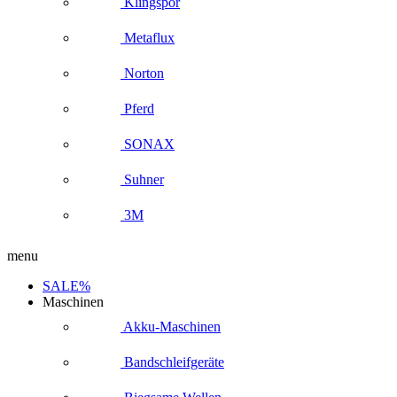
Klingspor
Metaflux
Norton
Pferd
SONAX
Suhner
3M
menu
SALE%
Maschinen
Akku-Maschinen
Bandschleifgeräte