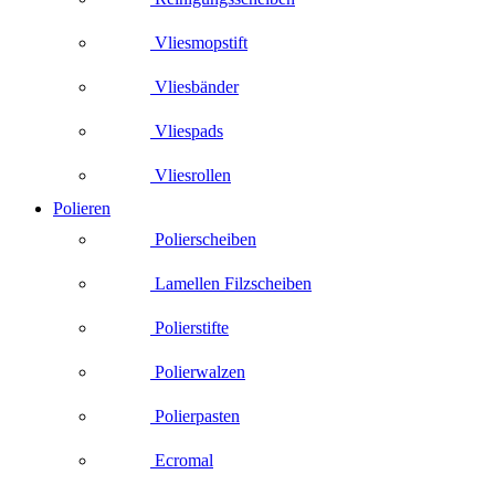
Vliesmopstift
Vliesbänder
Vliespads
Vliesrollen
Polieren
Polierscheiben
Lamellen Filzscheiben
Polierstifte
Polierwalzen
Polierpasten
Ecromal