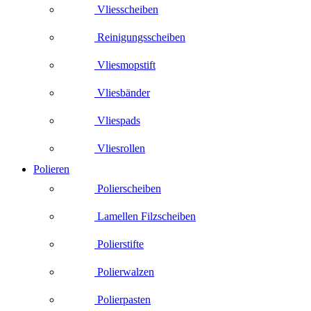
Vliesscheiben
Reinigungsscheiben
Vliesmopstift
Vliesbänder
Vliespads
Vliesrollen
Polieren
Polierscheiben
Lamellen Filzscheiben
Polierstifte
Polierwalzen
Polierpasten