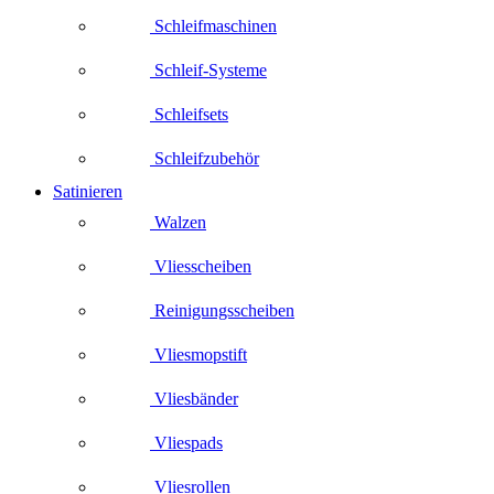
Schleifmaschinen
Schleif-Systeme
Schleifsets
Schleifzubehör
Satinieren
Walzen
Vliesscheiben
Reinigungsscheiben
Vliesmopstift
Vliesbänder
Vliespads
Vliesrollen