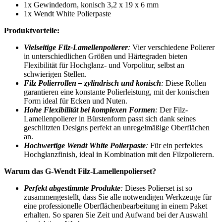
1x Gewindedorn, konisch 3,2 x 19 x 6 mm
1x Wendt White Polierpaste
Produktvorteile:
Vielseitige Filz-Lamellenpolierer
:
Vier verschiedene Polierer
in unterschiedlichen Größen und Härtegraden bieten
Flexibilität für Hochglanz- und Vorpolitur, selbst an
schwierigen Stellen.
Filz Polierrollen – zylindrisch und konisch
:
Diese Rollen
garantieren eine konstante Polierleistung, mit der konischen
Form ideal für Ecken und Nuten.
Hohe Flexibilität bei komplexen Formen
:
Der Filz-
Lamellenpolierer in Bürstenform passt sich dank seines
geschlitzten Designs perfekt an unregelmäßige Oberflächen
an.
Hochwertige Wendt White Polierpaste
:
Für ein perfektes
Hochglanzfinish, ideal in Kombination mit den Filzpolierern.
Warum das G-Wendt Filz-Lamellenpolierset?
Perfekt abgestimmte Produkte
:
Dieses Polierset ist so
zusammengestellt, dass Sie alle notwendigen Werkzeuge für
eine professionelle Oberflächenbearbeitung in einem Paket
erhalten. So sparen Sie Zeit und Aufwand bei der Auswahl