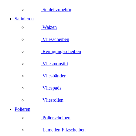
Schleifzubehör
Satinieren
Walzen
Vliesscheiben
Reinigungsscheiben
Vliesmopstift
Vliesbänder
Vliespads
Vliesrollen
Polieren
Polierscheiben
Lamellen Filzscheiben