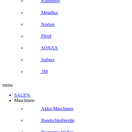
Klingspor
Metaflux
Norton
Pferd
SONAX
Suhner
3M
menu
SALE%
Maschinen
Akku-Maschinen
Bandschleifgeräte