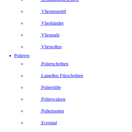
Vliesmopstift
Vliesbänder
Vliespads
Vliesrollen
Polieren
Polierscheiben
Lamellen Filzscheiben
Polierstifte
Polierwalzen
Polierpasten
Ecromal