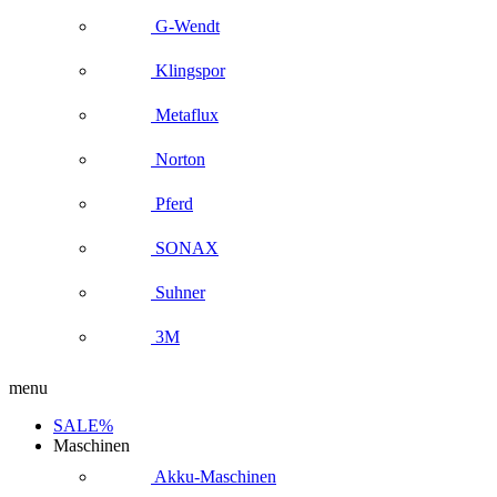
G-Wendt
Klingspor
Metaflux
Norton
Pferd
SONAX
Suhner
3M
menu
SALE%
Maschinen
Akku-Maschinen