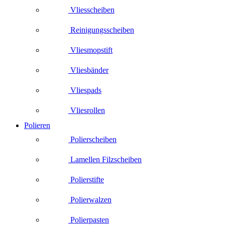
Vliesscheiben
Reinigungsscheiben
Vliesmopstift
Vliesbänder
Vliespads
Vliesrollen
Polieren
Polierscheiben
Lamellen Filzscheiben
Polierstifte
Polierwalzen
Polierpasten