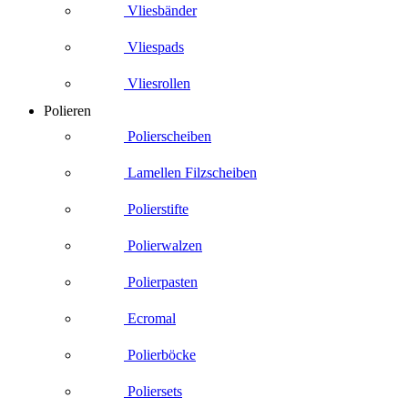
Vliesbänder
Vliespads
Vliesrollen
Polieren
Polierscheiben
Lamellen Filzscheiben
Polierstifte
Polierwalzen
Polierpasten
Ecromal
Polierböcke
Poliersets