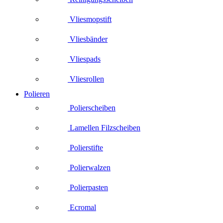
Vliesmopstift
Vliesbänder
Vliespads
Vliesrollen
Polieren
Polierscheiben
Lamellen Filzscheiben
Polierstifte
Polierwalzen
Polierpasten
Ecromal