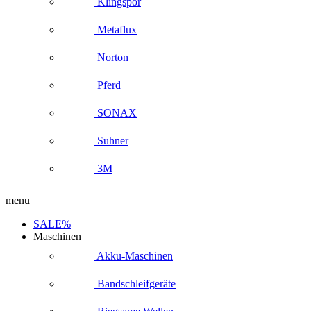
Klingspor
Metaflux
Norton
Pferd
SONAX
Suhner
3M
menu
SALE%
Maschinen
Akku-Maschinen
Bandschleifgeräte