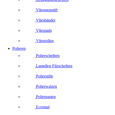
Vliesmopstift
Vliesbänder
Vliespads
Vliesrollen
Polieren
Polierscheiben
Lamellen Filzscheiben
Polierstifte
Polierwalzen
Polierpasten
Ecromal